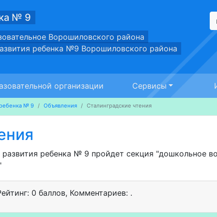
ка № 9
зовательное Ворошиловского района
развития ребенка №9 Ворошиловского района
азовательной организации
Сервисы
ребенка № 9
Объявления
Сталинградские чтения
ения
ре развития ребенка № 9 пройдет секция "дошкольное в
"
Рейтинг: 0 баллов
,
Комментариев: .