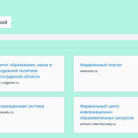
.
рий
итет образования, науки и
Федеральный портал
одежной политики
www.edu.ru
гоградской области
z.volganet.ru
ормационная система
Федеральный центр
информационно-
ow.edu.ru
образовательных ресурсов
school-collection.edu.ru