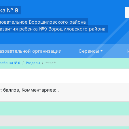
ка № 9
зовательное Ворошиловского района
развития ребенка №9 Ворошиловского района
азовательной организации
Сервисы
ребенка № 9
Разделы
#title#
г: баллов
,
Комментариев: .