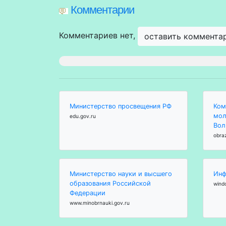
Комментарии
Комментариев нет,
оставить коммента
Министерство просвещения РФ
Ком
мол
edu.gov.ru
Вол
obra
Министерство науки и высшего
Инф
образования Российской
wind
Федерации
www.minobrnauki.gov.ru